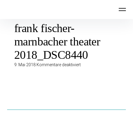
Inhalte
überspringen
frank fischer-
marnbacher theater
2018_DSC8440
für
9. Mai 2018
Kommentare deaktiviert
frank
fischer-
marnbacher
theater
2018_DSC8440